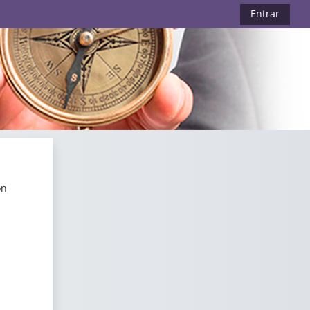
Entrar
ón