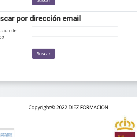
scar por dirección email
scar por dirección email
cción de
eo
Copyright© 2022 DIEZ FORMACION